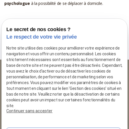
psychologue
à la possibilité de se déplacer à domicile.
Consultez également :
Le secret de nos cookies ?
Le respect de votre vie privée
Thérapie conjugale
Psychologie de l'enfant
Notre site utilise des cookies pour améliorer votre expérience de
Le Cabinet
navigation et vous offrir un contenu personnalisé. Les cookies
strictement nécessaires sont essentiels au fonctionnement de
base de notre site et ne peuvent pas être désactivés. Cependant,
vous avez le choix d'activer ou de désactiver les cookies de
personnalisation, de performance et de marketing selon vos
préférences. Vous pouvez modifier vos paramètres de cookies à
Cristina Houdin
tout moment en cliquant sur le lien 'Gestion des cookies' situé en
bas de notre site. Veuillez noter que la désactivation de certains
psychologue clinicienne
cookies peut avoir un impact sur certaines fonctionnalités du
site.
phone
Continuer sans accepter
mail