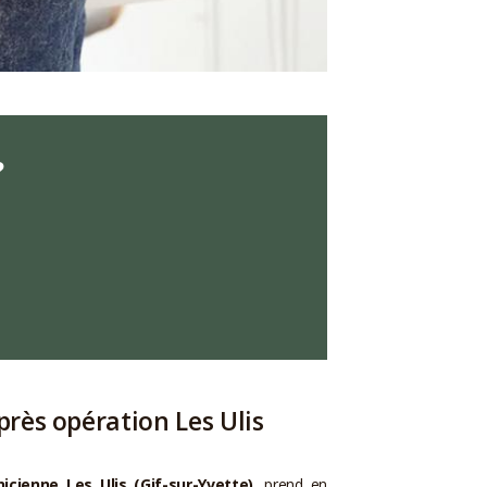
?
près opération Les Ulis
icienne Les Ulis (Gif-sur-Yvette)
, prend en