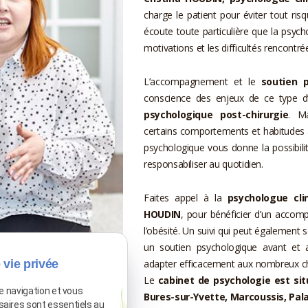
charge le patient pour éviter tout ris
écoute toute particulière que la psyc
motivations et les difficultés rencontré
L’accompagnement et le
soutien 
conscience des enjeux de ce type d
psychologique post-chirurgie
. M
certains comportements et habitudes a
psychologique vous donne la possibil
responsabiliser au quotidien.
Faites appel à la
psychologue clin
HOUDIN
, pour bénéficier d’un accom
l’obésité. Un suivi qui peut également
un soutien psychologique avant et 
adapter efficacement aux nombreux c
 vie privée
Le
cabinet de psychologie est situ
de navigation et vous
Bures-sur-Yvette, Marcoussis, Pal
saires sont essentiels au